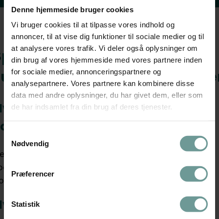
Denne hjemmeside bruger cookies
Vi bruger cookies til at tilpasse vores indhold og
annoncer, til at vise dig funktioner til sociale medier og til
at analysere vores trafik. Vi deler også oplysninger om
Spørgsmål om social- og
din brug af vores hjemmeside med vores partnere inden
for sociale medier, annonceringspartnere og
sundhedsassistentuddannelse
analysepartnere. Vores partnere kan kombinere disse
data med andre oplysninger, du har givet dem, eller som
vor lang tid tager det at blive
de har indsamlet fra din brug af deres tjenester.
ocial- og sundhedsassistent?
Samtykkevalg
Nødvendig
et tager ca. 2 år og 9 måneder at blive uddannet
ocial- og sundhedsassistent i Frederikshavn
Præferencer
ommune.
vad laver man som social- og
Statistik