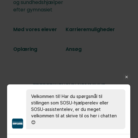
og sundhedshjælper
efter gymnasiet
Mød vores elever
Karrieremuligheder
Oplæring
Ansøg
Velkommen til! Har du spørgsmål til
stillingen som SOSU-hjælperelev eller
SOSU-assistentelev, er du meget
Rådhus Allé 100
velkommen til at skrive til os her i chatten
DK-9900 Frederikshavn
😊
+45 98 45 50 00
Tlf: