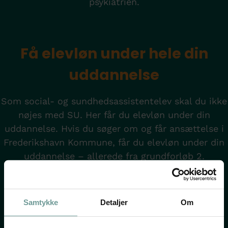
psykiatrien.
Få elevløn under hele din
uddannelse
Som social- og sundhedsassistentelev skal du ikke
nøjes med SU. Her får du elevløn under din
uddannelse. Hvis du søger om og får ansættelse i
Frederikshavn Kommune, får du elevløn under din
uddannelse – allerede fra grundforløb 2.
Er du fyldt 25 år, tilbydes du voksenelevløn.
Samtykke
Detaljer
Om